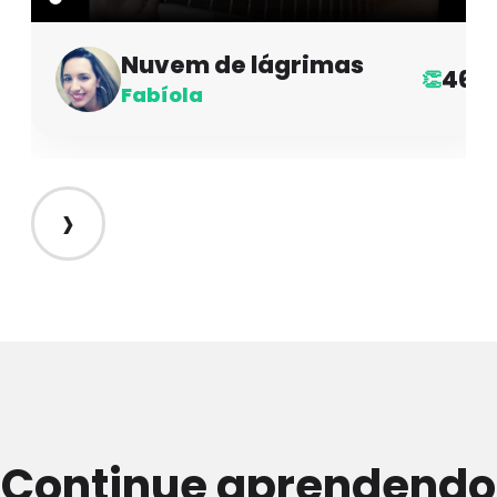
Nuvem de lágrimas
46
👏
Fabíola
›
Continue aprendendo