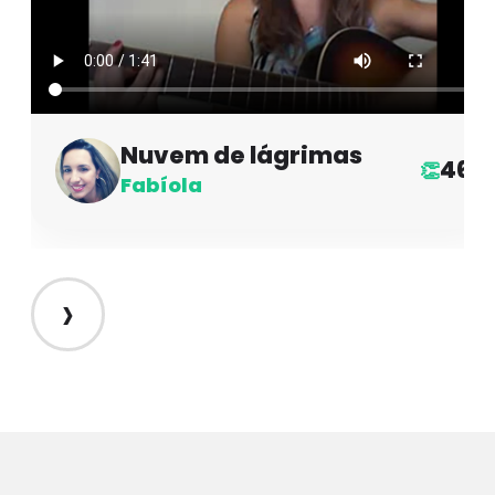
Nuvem de lágrimas
46
👏
Fabíola
›