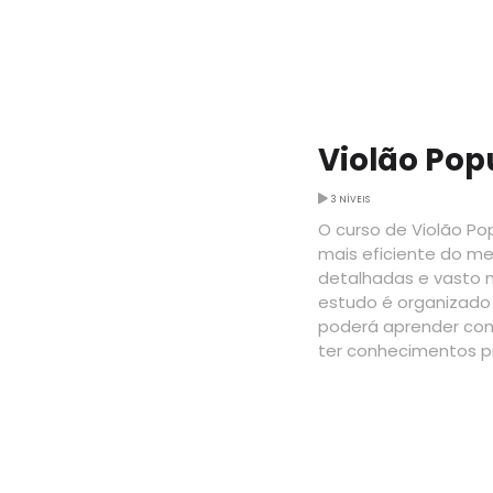
Violão Popu
3 NÍVEIS
O curso de Violão Pop
mais eficiente do m
detalhadas e vasto m
estudo é organizado 
poderá aprender co
ter conhecimentos pr