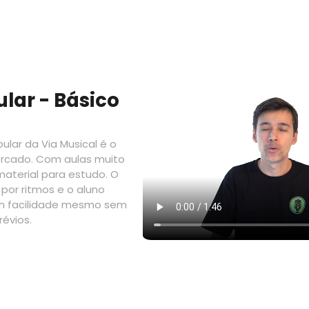
lar - Básico
ular da Via Musical é o
ercado. Com aulas muito
aterial para estudo. O
por ritmos e o aluno
m facilidade mesmo sem
évios.