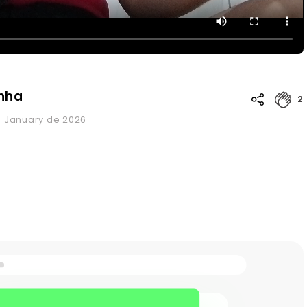
inha
2
de January de 2026