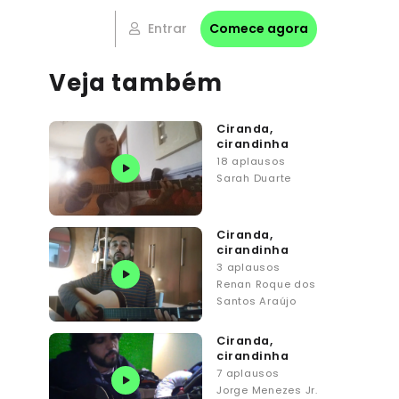
Entrar
Comece agora
Veja também
Ciranda,
cirandinha
18 aplausos
Sarah Duarte
Ciranda,
cirandinha
3 aplausos
Renan Roque dos
Santos Araújo
Ciranda,
cirandinha
7 aplausos
Jorge Menezes Jr.