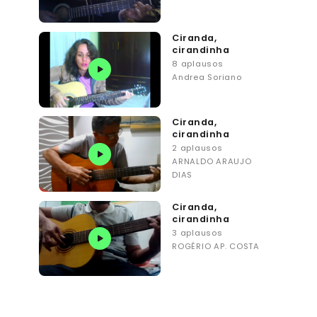
Ciranda,
cirandinha
8 aplausos
Andrea Soriano
Ciranda,
cirandinha
2 aplausos
ARNALDO ARAUJO
DIAS
Ciranda,
cirandinha
3 aplausos
ROGÉRIO AP. COSTA