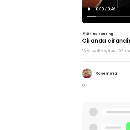
#104 no ranking
Ciranda cirand
13 visualizações · 03 
Rosemiria
G