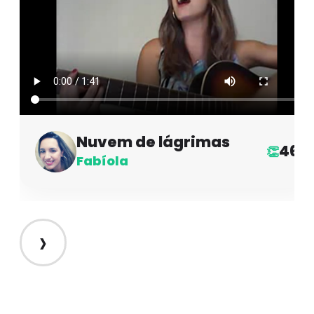
Nuvem de lágrimas
46
👏
Fabíola
›