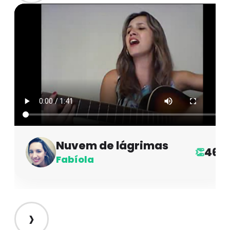
Nuvem de lágrimas
46
👏
Fabíola
›