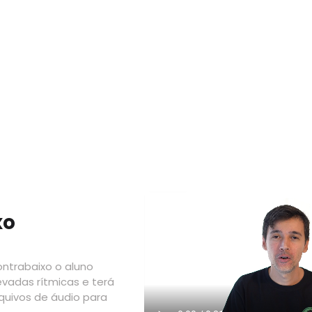
xo
ntrabaixo o aluno
evadas rítmicas e terá
quivos de áudio para